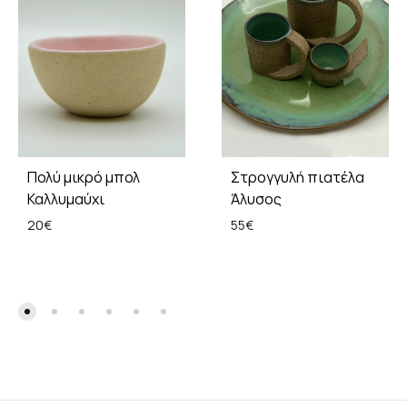
Πολύ μικρό μπολ
Στρογγυλή πιατέλα
Καλλυμαύχι
Άλυσος
20
€
55
€
ADD
ADD
TO
TO
WISHLIST
WISH