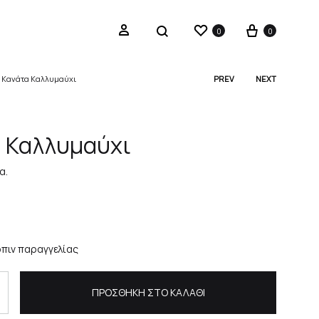
Wishlist
Cart
Sign in
Search
0
0
»
Κανάτα Καλλυμαύχι
PREV
NEXT
Produc
navigat
 Καλλυμαύχι
α.
πιν παραγγελίας
ΠΡΟΣΘΉΚΗ ΣΤΟ ΚΑΛΆΘΙ