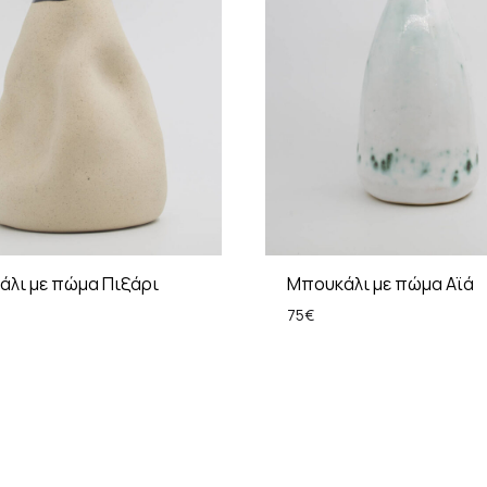
λι με πώμα Πιξάρι
Μπουκάλι με πώμα Αϊά
75
€
ADD
TO
WISHLIST