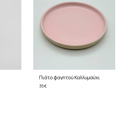
Πιάτο φαγητού Καλλυμαύχι
35
€
ADD
ADD
TO
TO
WISHLIST
WISHLIST