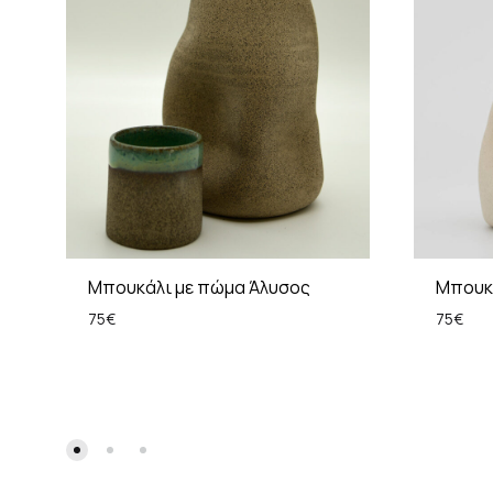
Μπουκάλι με πώμα Άλυσος
Μπουκά
75
€
75
€
ADD
TO
WISHLIST