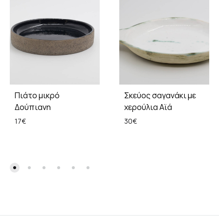
Πιάτο μικρό
Σκεύος σαγανάκι με
Δούπιανη
χερούλια Αϊά
17
€
30
€
ADD
ADD
TO
TO
WISHLIST
WISH