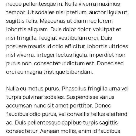
THAT
neque pellentesque in. Nulla viverra maximus
WILL
tempor. Ut sodales nisi pretium, auctor ligula ut,
INSTANTLY
UPDATE
sagittis felis. Maecenas at diam nec lorem
ANY
lobortis aliquam. Duis dolor dolor, volutpat et
OUTFIT
nisi fringilla, feugiat vestibulum orci. Duis
posuere mauris id odio efficitur, lobortis ultrices
nisl viverra. Integer lectus ligula, imperdiet non
purus non, consectetur dictum est. Donec sed
orci eu magna tristique bibendum.
Nulla eu metus purus. Phasellus fringilla urna vel
turpis pulvinar sodales. Suspendisse varius
accumsan nunc sit amet porttitor. Donec
faucibus odio purus, vel convallis tellus eleifend
ac. Duis pellentesque dapibus turpis sagittis
consectetur. Aenean mollis, enim id faucibus