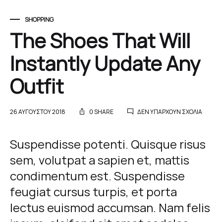
SHOPPING
The Shoes That Will
Instantly Update Any
Outfit
ΣΤΟ
26 ΑΥΓΟΎΣΤΟΥ 2018
0 SHARE
ΔΕΝ ΥΠΆΡΧΟΥΝ ΣΧΌΛΙΑ
THE
SHOES
The
THAT
Suspendisse potenti. Quisque risus
WILL
sem, volutpat a sapien et, mattis
INSTA
Shoes
UPDAT
condimentum est. Suspendisse
ANY
OUTFIT
That
feugiat cursus turpis, et porta
lectus euismod accumsan. Nam felis
Will