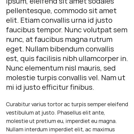
ipsum, eleifend sit amet sodales
Instantly
pellentesque, commodo sit amet
elit. Etiam convallis urna id justo
Update
faucibus tempor. Nunc volutpat sem
Any
nunc, at faucibus magna rutrum
Outfit
eget. Nullam bibendum convallis
est, quis facilisis nibh ullamcorper in.
Nunc elementum nisl mauris, sed
26
ΑΥΓΟΎΣΤΟΥ
molestie turpis convallis vel. Nam ut
2018
mi id justo efficitur finibus.
0
SHARE
Curabitur varius tortor ac turpis semper eleifend
ΔΕΝ
ΥΠΆΡΧΟΥΝ
vestibulum at justo. Phasellus elit ante,
ΣΧΌΛΙΑ
molestie ut pretium eu, imperdiet eu magna.
ΣΤΟ
THE
Nullam interdum imperdiet elit, ac maximus
SHOES