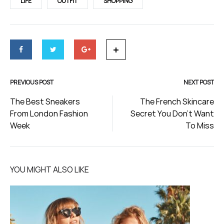
LIFE
OUTFIT
SHOPPING
PREVIOUS POST
NEXT POST
Post
The Best Sneakers
The French Skincare
From London Fashion
Secret You Don’t Want
navigation
Week
To Miss
YOU MIGHT ALSO LIKE