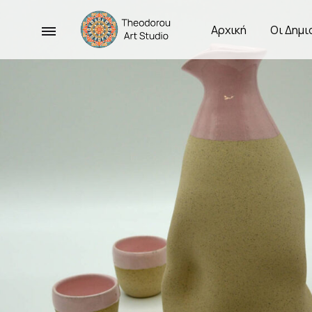
Menu
Αρχική
Οι Δημι
Theodorou
Χειροποίητα
Art
Κεραμικά
Studio
Σκεύη