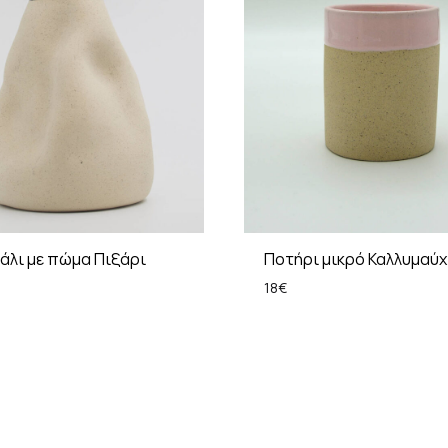
λι με πώμα Πιξάρι
Ποτήρι μικρό Καλλυμαύχ
18
€
ADD
TO
WISHLIST