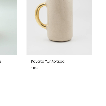
ι
Κανάτα Υψηλοτέρα
110
€
ADD
ADD
TO
TO
WISHLIST
WISHLIST