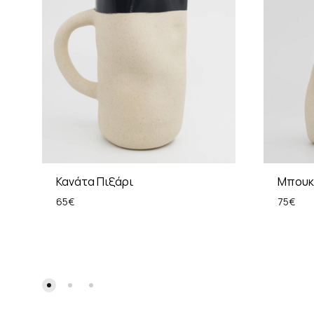
Κανάτα Πιξάρι
Μπουκά
65
€
75
€
ADD
TO
WISHLIST