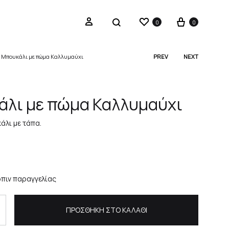
Wishlist
Cart
Sign in
Search
0
0
»
Μπουκάλι με πώμα Καλλυμαύχι
PREV
NEXT
Produc
navigat
λι με πώμα Καλλυμαύχι
άλι με τάπα.
πιν παραγγελίας
ΠΡΟΣΘΉΚΗ ΣΤΟ ΚΑΛΆΘΙ